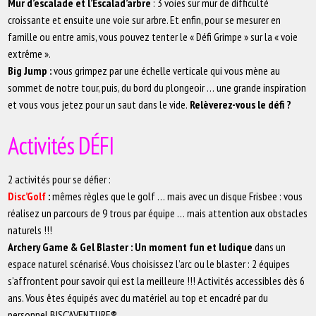
Mur d’escalade et l’Escalad’arbre
: 3 voies sur mur de difficulté
croissante et ensuite une voie sur arbre. Et enfin, pour se mesurer en
famille ou entre amis, vous pouvez tenter le « Défi Grimpe » sur la « voie
extrême ».
Big Jump :
vous grimpez par une échelle verticale qui vous mène au
sommet de notre tour, puis, du bord du plongeoir … une grande inspiration
et vous vous jetez pour un saut dans le vide.
Relèverez-vous le défi ?
Activités DÉFI
2 activités pour se défier :
Disc’Golf
:
mêmes règles que le golf … mais avec un disque Frisbee : vous
réalisez un parcours de 9 trous par équipe … mais attention aux obstacles
naturels !!!
Archery Game & Gel Blaster : Un moment fun et ludique
dans un
espace naturel scénarisé. Vous choisissez l’arc ou le blaster : 2 équipes
s’affrontent pour savoir qui est la meilleure !!! Activités accessibles dès 6
ans. Vous êtes équipés avec du matériel au top et encadré par du
personnel BISC’AVENTURE®