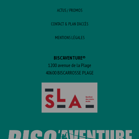
ACTUS / PROMOS
CONTACT & PLAN D’ACCÈS
MENTIONS LÉGALES
BISC'AVENTURE®
1200 avenue de la Plage
40600 BISCARROSSE PLAGE