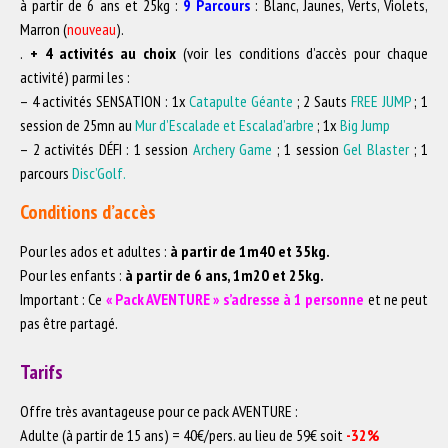
à partir de 6 ans et 25kg :
9
P
arcours
: Blanc, Jaunes, Verts, Violets,
Marron (
nouveau
)
.
.
+ 4 activités au choix
(voir les conditions d’accès pour chaque
activité)
parmi les :
– 4 activités SENSATION : 1x
Catapulte Géante
; 2 Sauts
FREE JUMP
; 1
session de 25mn au
Mur d’Escalade et Escalad’arbre
; 1x
Big Jump
– 2 activités DÉFI : 1 session
Archery Game
; 1 session
Gel Blaster
; 1
parcours
Disc’Golf.
Conditions d’accès
Pour les ados et adultes :
à partir de 1m40 et 35kg.
Pour les enfants :
à partir de 6 ans, 1m20 et 25kg.
Important : Ce
« Pack AVENTURE » s’adresse à 1 personne
et ne peut
pas être partagé.
Tarifs
Offre très avantageuse pour ce pack AVENTURE :
Adulte (à partir de 15 ans) = 40€/pers. au lieu de 59€ soit
-32%