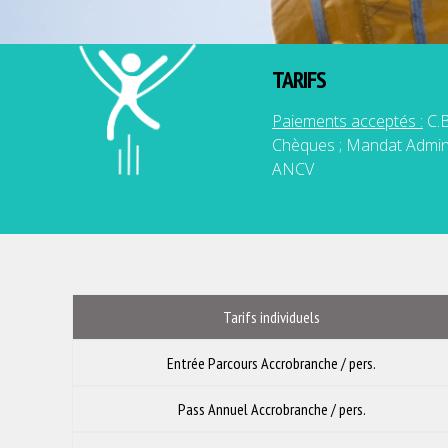
TARIFS
Paiements acceptés :
C.B
Chèques ; Mandat Admini
ANCV
Tarifs individuels
Entrée Parcours Accrobranche / pers.
Pass Annuel Accrobranche / pers.