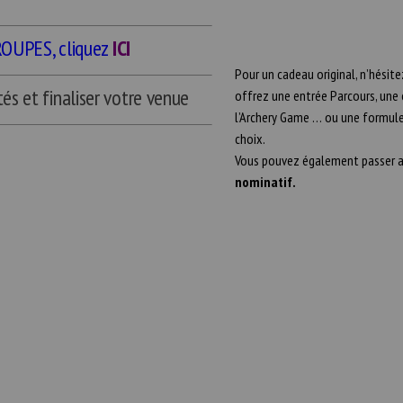
GROUPES, cliquez
ICI
Pour un cadeau original, n’hésit
tés et finaliser votre venue
offrez une entrée Parcours, une 
l’Archery Game … ou une formule
choix.
Vous pouvez également passer a
nominatif.