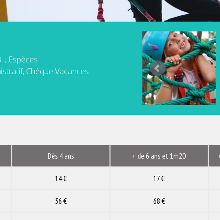
. ; Espèces
stratif, Chèque Vacances
Dès 4 ans
+ de 6 ans et 1m20
14 €
17 €
56 €
68 €