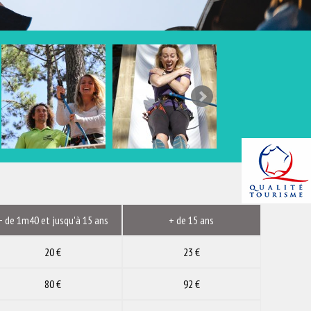
+ de 1m40 et jusqu'à 15 ans
+ de 15 ans
20 €
23 €
80 €
92 €