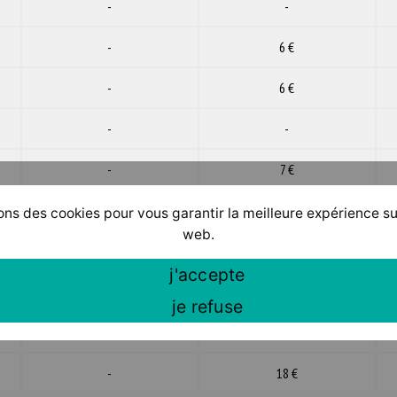
-
-
-
6 €
-
6 €
-
-
-
7 €
-
5 €
ons des cookies pour vous garantir la meilleure expérience su
web.
-
7 €
j'accepte
-
34 €
je refuse
)
-
27 €
-
18 €