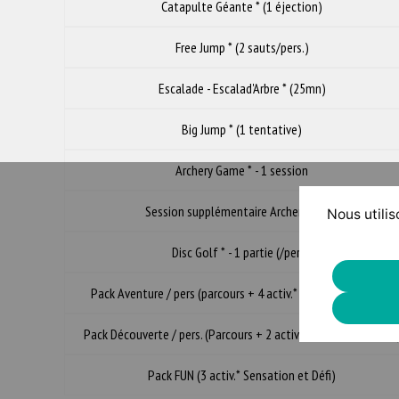
Catapulte Géante * (1 éjection)
Free Jump * (2 sauts/pers.)
Escalade - Escalad'Arbre * (25mn)
Big Jump * (1 tentative)
Archery Game * - 1 session
Session supplémentaire Archery Game
Nous utilis
Disc Golf * - 1 partie (/pers.)
Pack Aventure / pers (parcours + 4 activ.* Sensation et Défi)
Pack Découverte / pers. (Parcours + 2 activ.* Sensation et Défi
Pack FUN (3 activ.* Sensation et Défi)