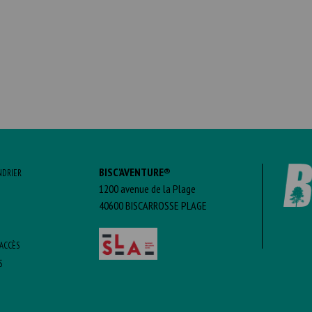
BISC'AVENTURE®
NDRIER
1200 avenue de la Plage
40600 BISCARROSSE PLAGE
’ACCÈS
S