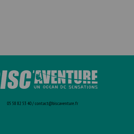
05 58 82 53 40
/
contact@biscaventure.fr