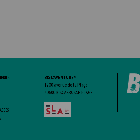
BISC'AVENTURE®
NDRIER
1200 avenue de la Plage
40600 BISCARROSSE PLAGE
’ACCÈS
S