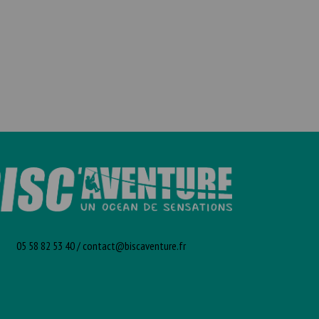
05 58 82 53 40
/
contact@biscaventure.fr