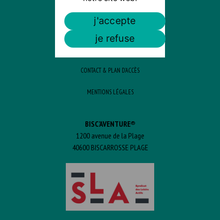
TARIFS
j'accepte
PLAN D’ACCÈS
je refuse
ACTUS / PROMOS
CONTACT & PLAN D’ACCÈS
MENTIONS LÉGALES
BISC'AVENTURE®
1200 avenue de la Plage
40600 BISCARROSSE PLAGE