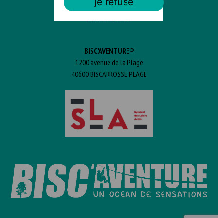
je refuse
MENTIONS LÉGALES
BISC'AVENTURE®
1200 avenue de la Plage
40600 BISCARROSSE PLAGE