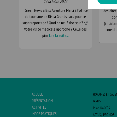
13 octobre 2022
Ouvertu
Green News à Bisc’Aventure Merci à l’office
des dire
de tourisme de Bisca Grands Lacs pour ce
don
super reportage ! Quoi de neuf docteur ?
(initiale
Votre visite médicale approche ? Celle des
consult
pins
Lire la suite...
ACCUEIL
HORAIRES ET CALE
PRÉSENTATION
TARIFS
ACTIVITÉS
PLAN D’ACCÈS
INFOS PRATIQUES
ACTUS / PROMOS