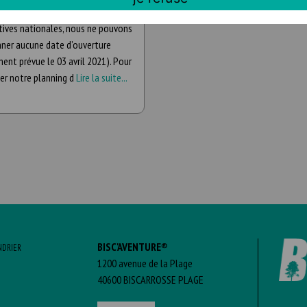
re 2021 repoussée Dans l’attente
ctives nationales, nous ne pouvons
ner aucune date d’ouverture
ment prévue le 03 avril 2021). Pour
er notre planning d
Lire la suite...
BISC'AVENTURE®
NDRIER
1200 avenue de la Plage
40600 BISCARROSSE PLAGE