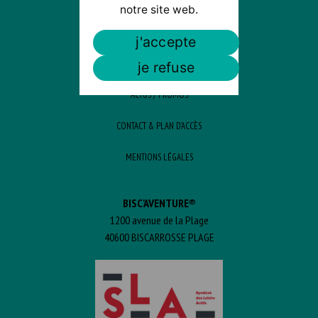
HORAIRES ET CALENDRIER
notre site web.
TARIFS
j'accepte
PLAN D’ACCÈS
je refuse
ACTUS / PROMOS
CONTACT & PLAN D’ACCÈS
MENTIONS LÉGALES
BISC'AVENTURE®
1200 avenue de la Plage
40600 BISCARROSSE PLAGE