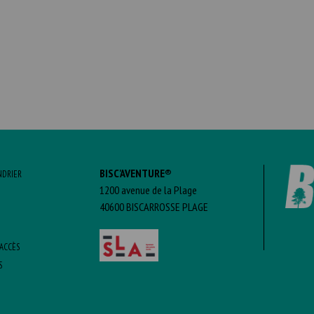
BISC'AVENTURE®
NDRIER
1200 avenue de la Plage
40600 BISCARROSSE PLAGE
’ACCÈS
S