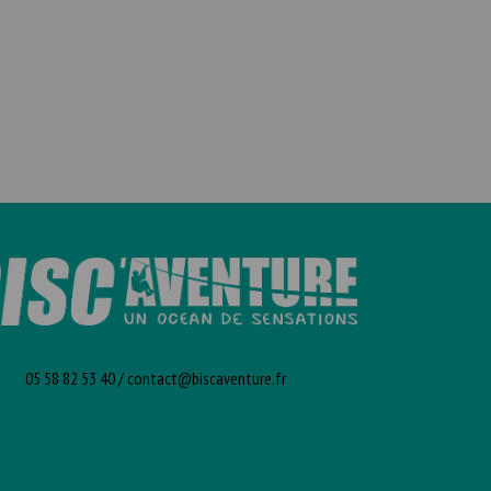
05 58 82 53 40
/
contact@biscaventure.fr