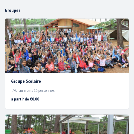
notre site web.
TARIFS
Groupes
j'accepte
PLAN D’ACCÈS
je refuse
ACTUS / PROMOS
CONTACT & PLAN D’ACCÈS
MENTIONS LÉGALES
Groupe Scolaire
BISC'AVENTURE®
1200 avenue de la Plage
au moins 15 personnes
40600 BISCARROSSE PLAGE
à partir de €0.00