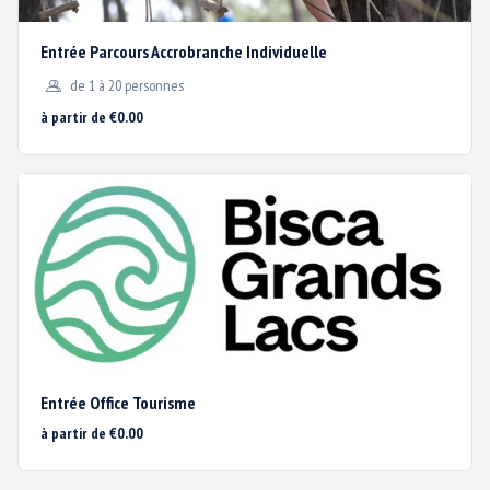
Entrée Parcours Accrobranche Individuelle
de 1 à 20 personnes
à partir de €0.00
Entrée Office Tourisme
Nous utilisons des cookies
à partir de €0.00
pour vous garantir la
meilleure expérience sur
HORAIRES ET CALENDRIER