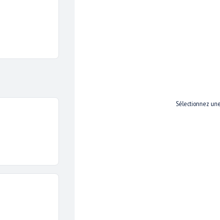
Sélectionnez une 
ons des cookies pour vous garantir la meilleure expérience su
web.
j'accepte
je refuse