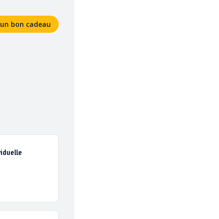
ACTIVITÉS SENSATION
ACTIVITÉS DÉFI
GROUPES
PRÉSENTATION
i un bon cadeau
viduelle