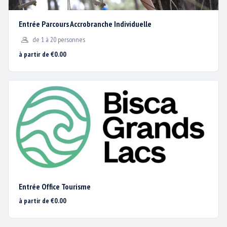
Entrée Parcours Accrobranche Individuelle
de 1 à 20 personnes
à partir de €0.00
Entrée Office Tourisme
Nous utilisons des cookies
à partir de €0.00
pour vous garantir la
meilleure expérience sur
HORAIRES ET CALENDRIER