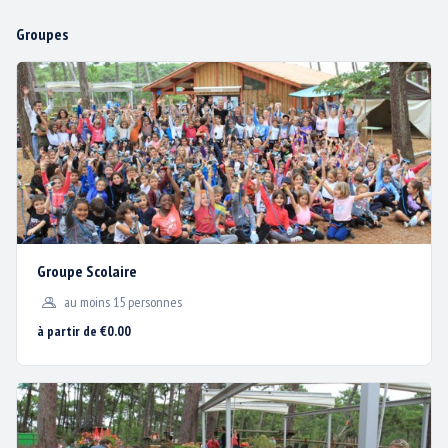
notre site web.
TARIFS
Groupes
j'accepte
PLAN D’ACCÈS
je refuse
ACTUS / PROMOS
CONTACT & PLAN D’ACCÈS
MENTIONS LÉGALES
Groupe Scolaire
BISC'AVENTURE®
1200 avenue de la Plage
au moins 15 personnes
40600 BISCARROSSE PLAGE
à partir de €0.00