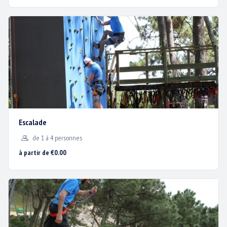
Nous utilisons des cookies
pour vous garantir la
Escalade
meilleure expérience sur
de 1 à 4 personnes
notre site web.
à partir de €0.00
j'accepte
je refuse
BISC’AVENTURE® –
1200 Avenue de la plage – 40600 BISCARROSSE
PLAGE
05 58 82 53 40 ;
contact@biscaventure.fr