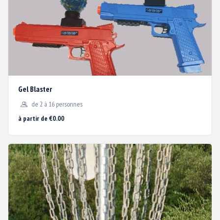
Pour calculer vos itinéraires VÉLO ou A PIED , rendez-vous sur
l’application
LOOPI
AVEC LE
BISCABUS
La Ville de Biscarrosse a mis en place un réseau de Bus couvrant
Biscarrosse Bourg, Biscarrosse Lac et Biscarrosse Plage.
Un arrêt « BISC’AVENTURE® » se trouve juste en bas du parc. Vous
Gel Blaster
trouverez le détail et les modalités en cliquant :
ICI
de 2 à 16 personnes
à partir de €0.00