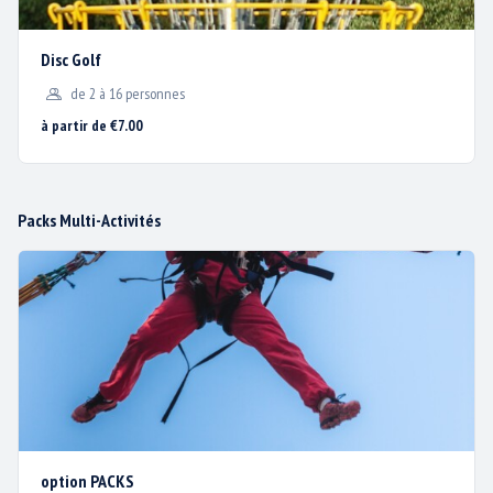
Disc Golf
de 2 à 16 personnes
HORAIRES ET CALENDRIER
à partir de €7.00
TARIFS
PLAN D’ACCÈS
Packs Multi-Activités
ACTUS / PROMOS
CONTACT & PLAN D’ACCÈS
MENTIONS LÉGALES
BISC'AVENTURE®
1200 avenue de la Plage
40600 BISCARROSSE PLAGE
option PACKS