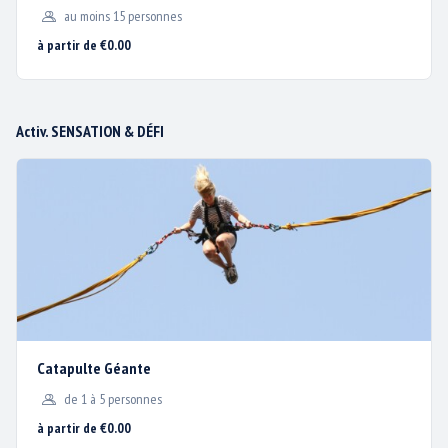
82 53 40
.
au moins 15 personnes
à partir de €0.00
EN TRAIN
Activ. SENSATION & DÉFI
Gares les plus proches : Ychoux à 30mn ; Arcachon à 25mn; Facture à
35mn ; Bordeaux à 1h. Tél. 36 35 (0.34 € /mn)
Site :
www.sncf.com
EN AVION
Aéroport International de Bordeaux-Mérignac à 50mn. Aérodrome de
Biscarrosse – Parentis.
Site :
www.bordeaux.aeroport.fr
;
Aérodrome de Biscarrosse
– Parentis.
Catapulte Géante
de 1 à 5 personnes
à partir de €0.00