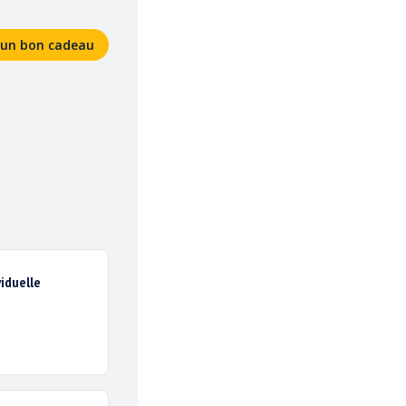
ACTIVITÉS SENSATION
ACTIVITÉS DÉFI
GROUPES
PRÉSENTATION
i un bon cadeau
viduelle