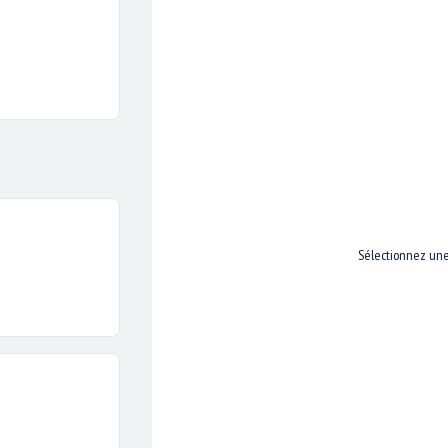
Sélectionnez une 
ons des cookies pour vous garantir la meilleure expérience su
web.
j'accepte
je refuse