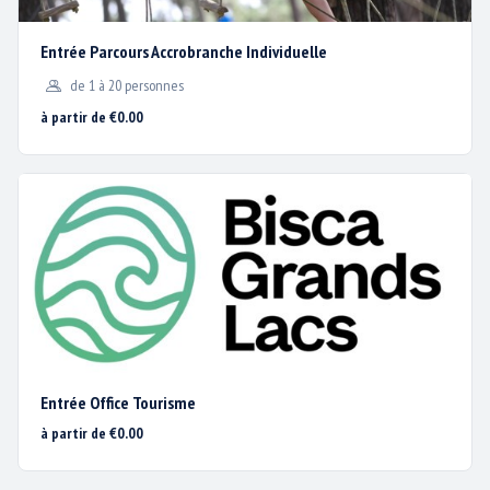
Entrée Parcours Accrobranche Individuelle
de 1 à 20 personnes
à partir de €0.00
Tarifs individuels
Dès 4 ans
+ de 6 ans et
+ de 1m40 et
+ de 15 ans
1m20
jusqu'à 15 ans
Entrée Parcours Accrobranche / pers.
14 €
17 €
20 €
23 €
Pass Annuel Accrobranche / pers.
56 €
68 €
80 €
92 €
Entrée Office Tourisme
à partir de €0.00
Catapulte Géante * (1 éjection)