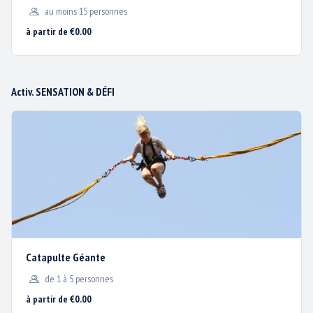
-
18 €
18 €
18 €
au moins 15 personnes
à partir de €0.00
Nous utilisons des cookies
pour vous garantir la
meilleure expérience sur
Pour les tarifs et les offres GROUPES, cliquez
ICI
Activ. SENSATION & DÉFI
notre site web.
j'accepte
Réservation
:
Pour réserver vos activités et finaliser votre venue
je refuse
Catapulte Géante
de 1 à 5 personnes
à partir de €0.00