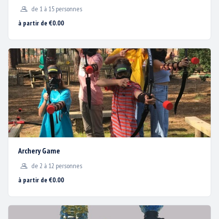
de 1 à 15 personnes
MENTIONS LÉGALES
à partir de €0.00
BISC'AVENTURE®
1200 avenue de la Plage
40600 BISCARROSSE PLAGE
Archery Game
de 2 à 12 personnes
à partir de €0.00
05 58 82 53 40
/
contact@biscaventure.fr