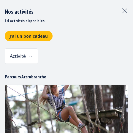
Nos activités
14 activités disponibles
J’ai un bon cadeau
Activité
Panier
Parcours Accrobranche
TARIFS
Paiements acceptés :
C.B. ; Espèces
Chèques ; Mandat Administratif, Chèque Vacances ANCV