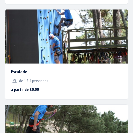
Bon Cadeau
Pour un cadeau original, n’hésitez plus et offrez un bon cadeau
BISC’AVENTURE®. Au choix, offrez une entrée Parcours, une
éjection en « Catapulte Géante », du « Free Jump », de l’Archery
Game … ou une formule. Rendez-vous sur la page
RÉSERVATION
pour faire votre choix.
Vous pouvez également passer au parc, nous préparons une
carton d’invitation nominatif.
Escalade
de 1 à 4 personnes
à partir de €0.00
Idée Originale : 1 Bon Cadeau BISC’AVENTURE®