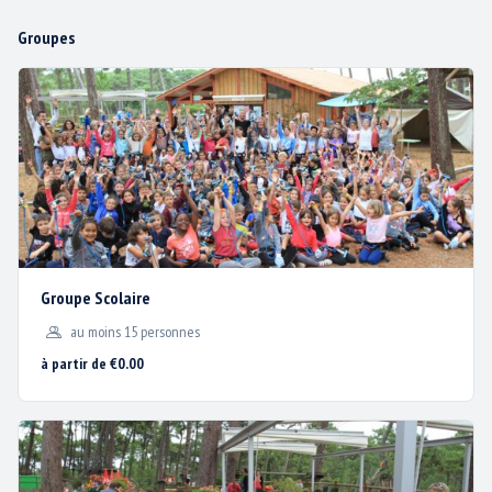
-
-
9 €
9 €
Groupes
Free Jump * (2 sauts/pers.)
-
6 €
6 €
6 €
Escalade - Escalad'Arbre * (25mn)
-
6 €
6 €
6 €
Groupe Scolaire
Big Jump * (1 tentative)
au moins 15 personnes
-
-
9 €
9 €
à partir de €0.00
Archery Game * - 1 session
-
7 €
7 €
7 €