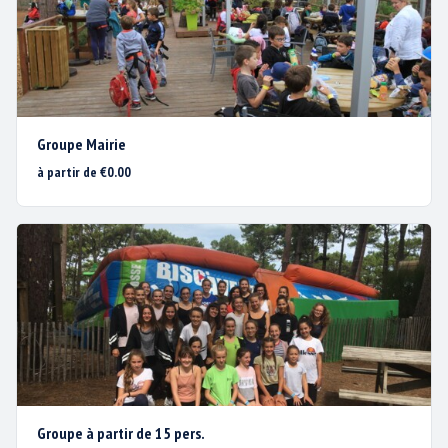
Session supplémentaire Archery Game
-
5 €
5 €
5 €
Disc Golf * - 1 partie (/pers.)
Groupe Mairie
-
7 €
7 €
7 €
à partir de €0.00
Pack Aventure / pers (parcours + 4 activ.* Sensation et Défi)
-
34 €
37 €
40 €
Pack Découverte / pers. (Parcours + 2 activ.* Sensation et Défi)
-
27 €
30 €
33 €
Pack FUN (3 activ.* Sensation et Défi)
Groupe à partir de 15 pers.