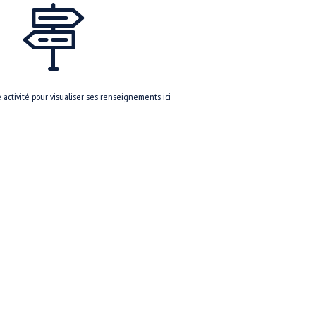
activité pour visualiser ses renseignements ici
r notre site
ter notre planning d’ouverture, cliquer sur :
CALENDRIER