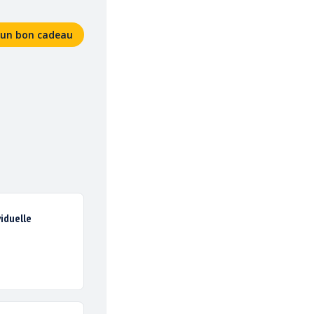
ACTIVITÉS SENSATION
ACTIVITÉS DÉFI
GROUPES
PRÉSENTATION
i un bon cadeau
viduelle