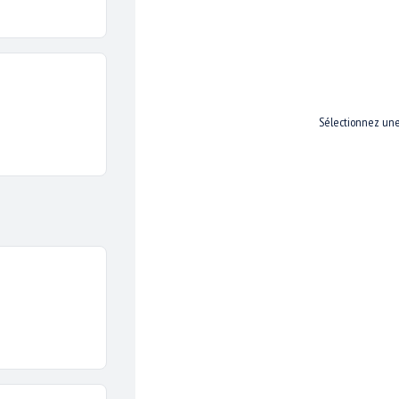
Sélectionnez une 
ons des cookies pour vous garantir la meilleure expérience su
web.
j'accepte
je refuse
Ouverture 2021 repoussée
onner aucune date d’ouverture
(initialement prévue le 03 avril 2021). Pour consul