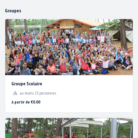
Groupes
Nous utilisons des cookies
pour vous garantir la
meilleure expérience sur
notre site web.
j'accepte
je refuse
HORAIRES ET CALENDRIER
TARIFS
Groupe Scolaire
au moins 15 personnes
PLAN D’ACCÈS
à partir de €0.00
ACTUS / PROMOS
CONTACT & PLAN D’ACCÈS
MENTIONS LÉGALES