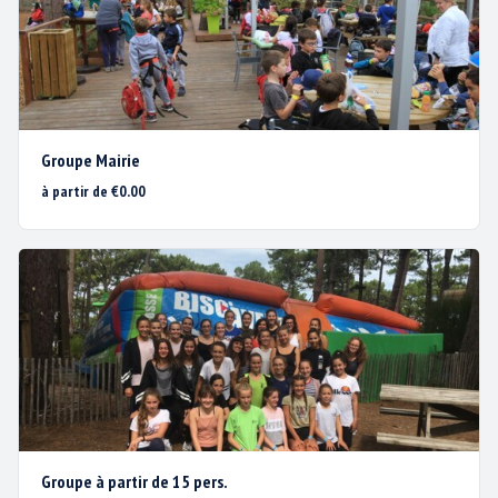
BISC'AVENTURE®
1200 avenue de la Plage
40600 BISCARROSSE PLAGE
Groupe Mairie
à partir de €0.00
05 58 82 53 40
/
contact@biscaventure.fr
Groupe à partir de 15 pers.