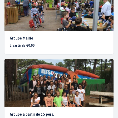
TARIFS
PLAN D’ACCÈS
ACTUS / PROMOS
Groupe Mairie
CONTACT & PLAN D’ACCÈS
à partir de €0.00
MENTIONS LÉGALES
BISC'AVENTURE®
1200 avenue de la Plage
40600 BISCARROSSE PLAGE
Groupe à partir de 15 pers.